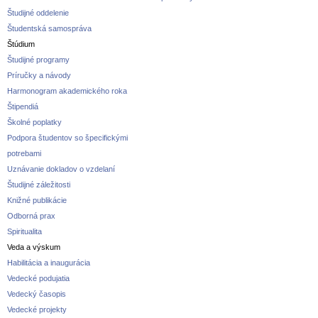
Študijné oddelenie
Študentská samospráva
Štúdium
Študijné programy
Príručky a návody
Harmonogram akademického roka
Štipendiá
Školné poplatky
Podpora študentov so špecifickými
potrebami
Uznávanie dokladov o vzdelaní
Študijné záležitosti
Knižné publikácie
Odborná prax
Spiritualita
Veda a výskum
Habilitácia a inaugurácia
Vedecké podujatia
Vedecký časopis
Vedecké projekty