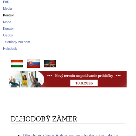
PhD.
Media
Kontakt
Mapa
Kontakt
Osoby
Telefónny zoznam
Helpdesk
DLHODOBÝ ZÁMER
Dlhodobý zámer Reformovanej teologickej fakulty