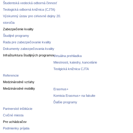
Študentská vedecká odborná činnosť
Teologická odborná knižnica (CJTA)
Výskumný ústav pre cirkevné dejiny 20.
storočia
Zabezpečenie kvality
Študijné programy
Rada pre zabezpečovanie kvality
Dokumenty zabezpečovania kvality
Infrašturktura študijných programov
Virtuálna prehliadka
Miestnosti, katedry, kancelárie
Teolgická knižnica CJTA
Referencie
Medzinárodné vzťahy
Medzinárodné mobility
Erasmus+
Komisia Erasmus+ na fakulte
Ďalšie programy
Partnerské inštitúcie
Cvičné miesta
Pre uchádzačov
Podmienky príjatia