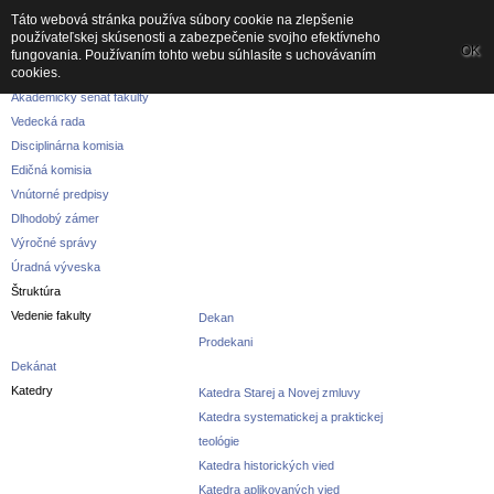
Táto webová stránka používa súbory cookie na zlepšenie
používateľskej skúsenosti a zabezpečenie svojho efektívneho
Fakulta
OK
fungovania. Používaním tohto webu súhlasíte s uchovávaním
cookies.
O fakulte
Akademický senát fakulty
Vedecká rada
Disciplinárna komisia
Edičná komisia
Vnútorné predpisy
Dlhodobý zámer
Výročné správy
Úradná výveska
Štruktúra
Vedenie fakulty
Dekan
Prodekani
Dekánat
Katedry
Katedra Starej a Novej zmluvy
Katedra systematickej a praktickej
teológie
Katedra historických vied
Katedra aplikovaných vied