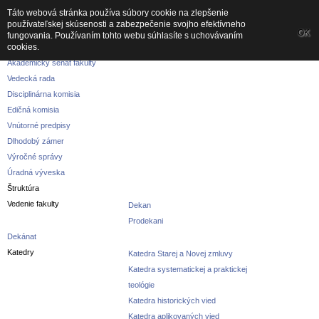
Táto webová stránka používa súbory cookie na zlepšenie
používateľskej skúsenosti a zabezpečenie svojho efektívneho
Fakulta
OK
fungovania. Používaním tohto webu súhlasíte s uchovávaním
cookies.
O fakulte
Akademický senát fakulty
Vedecká rada
Disciplinárna komisia
Edičná komisia
Vnútorné predpisy
Dlhodobý zámer
Výročné správy
Úradná výveska
Štruktúra
Vedenie fakulty
Dekan
Prodekani
Dekánat
Katedry
Katedra Starej a Novej zmluvy
Katedra systematickej a praktickej
teológie
Katedra historických vied
Katedra aplikovaných vied