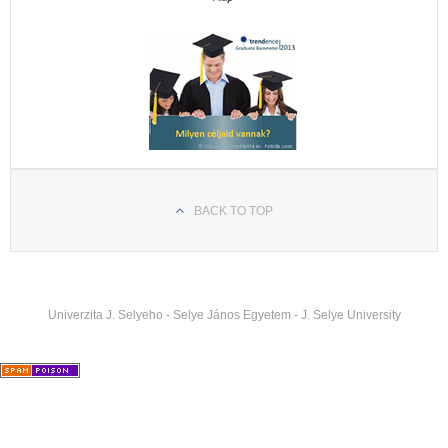
BACK TO TOP
Univerzita J. Selyeho - Selye János Egyetem - J. Selye University