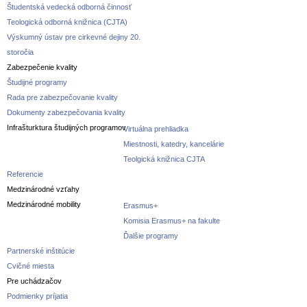
Študentská vedecká odborná činnosť
Teologická odborná knižnica (CJTA)
Výskumný ústav pre cirkevné dejiny 20.
storočia
Zabezpečenie kvality
Študijné programy
Rada pre zabezpečovanie kvality
Dokumenty zabezpečovania kvality
Infrašturktura študijných programov
Virtuálna prehliadka
Miestnosti, katedry, kancelárie
Teolgická knižnica CJTA
Referencie
Medzinárodné vzťahy
Medzinárodné mobility
Erasmus+
Komisia Erasmus+ na fakulte
Ďalšie programy
Partnerské inštitúcie
Cvičné miesta
Pre uchádzačov
Podmienky príjatia