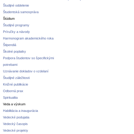
Študijné oddelenie
Študentská samospráva
Štúdium
Študijné programy
Príručky a návody
Harmonogram akademického roka
Štipendiá
Školné poplatky
Podpora študentov so špecifickými
potrebami
Uznávanie dokladov o vzdelaní
Študijné záležitosti
Knižné publikácie
Odborná prax
Spiritualita
Veda a výskum
Habilitácia a inaugurácia
Vedecké podujatia
Vedecký časopis
Vedecké projekty