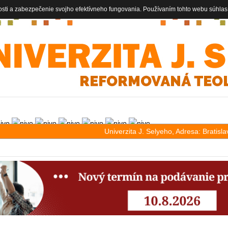
osti a zabezpečenie svojho efektívneho fungovania. Používaním tohto webu súhlas
Univerzita J. Selyeho, Adresa: Bratis