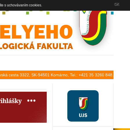
OK
íte s uchovávaním cookies.
lavská cesta 3322, SK-94501 Komárno, Tel.: +421 35 3260 848.