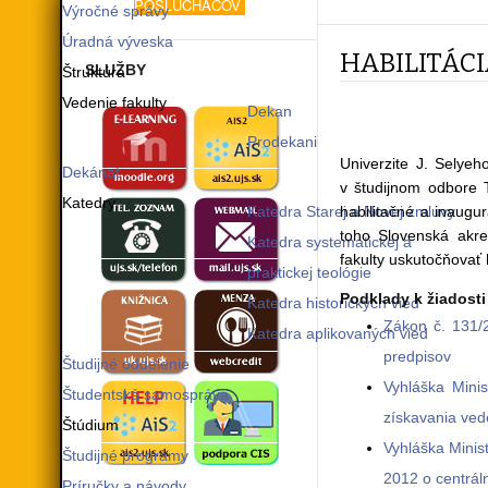
POSLUCHÁČOV
Výročné správy
Úradná výveska
HABILITÁC
SLUŽBY
Štruktúra
Vedenie fakulty
Dekan
Prodekani
Univerzite J. Selye
Dekánat
v študijnom odbore T
Katedry
Katedra Starej a Novej zmluvy
habilitačné a inaug
toho Slovenská akre
Katedra systematickej a
fakulty uskutočňovať 
praktickej teológie
Podklady k žiadosti
Katedra historických vied
Zákon č. 131/
Katedra aplikovaných vied
predpisov
Študijné oddelenie
Vyhláška Minis
Študentská samospráva
získavania ved
Štúdium
Vyhláška Minis
Študijné programy
2012 o centráln
Príručky a návody