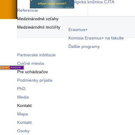
Teolgická knižnica CJTA
Referencie
Medzinárodné vzťahy
Medzinárodné mobility
BACK TO TOP
Erasmus+
Komisia Erasmus+ na fakulte
Ďalšie programy
Partnerské inštitúcie
Cvičné miesta
Pre uchádzačov
Podmienky príjatia
PhD.
Media
Kontakt
Mapa
Kontakt
Osoby