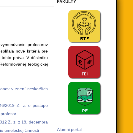
FAKULTY
a vymenúvanie profesorov
spĺňala nové kritériá pre
 tohto práva. V dôsledku
eformovanej teologickej
konov v znení neskorších
246/2019 Z. z. o postupe
 profesor
2012 Z. z. z 18. decembra
Alumni portal
ie umeleckej činnosti