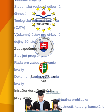
Študentská vedecká odborná
činnosť
Teologická odborná knižnica
(CJTA)
Výskumný ústav pre cirkevné
dejiny 20. storočia
Zabezpečenie kvality
Študijné programy
Rada pre zabezpečovanie
kvality
Dokumenty zabezpečovania
kvality
Infrašturktura študijných
programov
Virtuálna prehliadka
Miestnosti, katedry, kancelárie