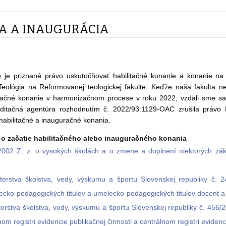
IA A INAUGURÁCIA
ho je priznané právo uskutočňovať habilitačné konanie a konanie n
eológia na Reformovanej teologickej fakulte. Keďže naša fakulta ne
uračné konanie v harmonizačnom procese v roku 2022, vzdali sme sa
ditačná agentúra rozhodnutím č. 2022/93:1129-OAC zrušila právo R
habilitačné a inauguračné konania.
 o začatie habilitačného alebo inauguračného konania
2002 Z. z. o vysokých školách a o zmene a doplnení niektorých zá
terstva školstva, vedy, výskumu a športu Slovenskej republiky č. 
ecko-pedagogických titulov a umelecko-pedagogických titulov docent a
terstva školstva, vedy, výskumu a športu Slovenskej republiky č. 456/
om registri evidencie publikačnej činnosti a centrálnom registri evidenc