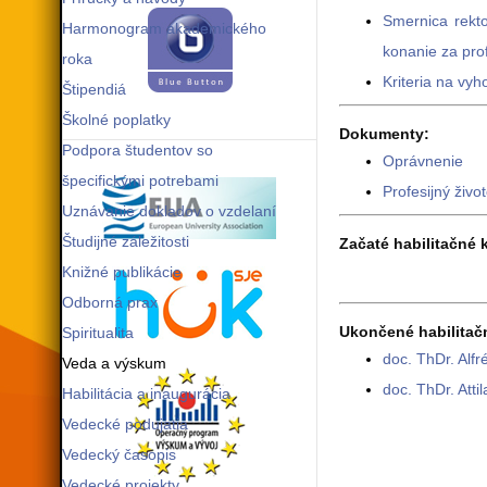
Smernica rekt
Harmonogram akademického
konanie za pro
roka
Kriteria na vy
Štipendiá
Školné poplatky
Dokumenty:
Podpora študentov so
Oprávnenie
špecifickými potrebami
Profesijný živo
Uznávanie dokladov o vzdelaní
Študijné záležitosti
Začaté habilitačné 
Knižné publikácie
Odborná prax
Ukončené habilitač
Spiritualita
doc. ThDr. Alf
Veda a výskum
doc. ThDr. Atti
Habilitácia a inaugurácia
Vedecké podujatia
Vedecký časopis
Vedecké projekty