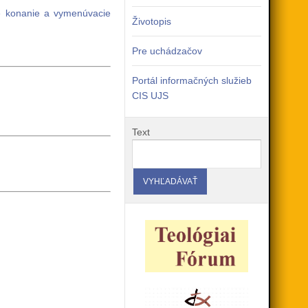
né konanie a vymenúvacie
Životopis
Pre uchádzačov
Portál informačných služieb
CIS UJS
Text