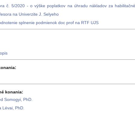
ora č. 5/2020 - o výške poplatkov na úhradu nákladov za habilitač
fesora na Univerzite J. Selyeho
hodnotenie splnenie podmienok doc prof na RTF UJS
topis
konania:
né konania:
réd Somogyi, PhD.
la Lévai, PhD.