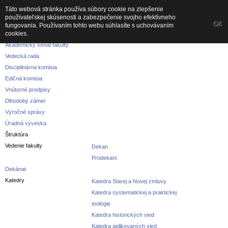
Táto webová stránka používa súbory cookie na zlepšenie
používateľskej skúsenosti a zabezpečenie svojho efektívneho
Fakulta
OK
fungovania. Používaním tohto webu súhlasíte s uchovávaním
cookies.
O fakulte
Akademický senát fakulty
Vedecká rada
Disciplinárna komisia
Edičná komisia
Vnútorné predpisy
Dlhodobý zámer
Výročné správy
Úradná výveska
Štruktúra
Vedenie fakulty
Dekan
Prodekani
Dekánat
Katedry
Katedra Starej a Novej zmluvy
Katedra systematickej a praktickej
teológie
Katedra historických vied
Katedra aplikovaných vied