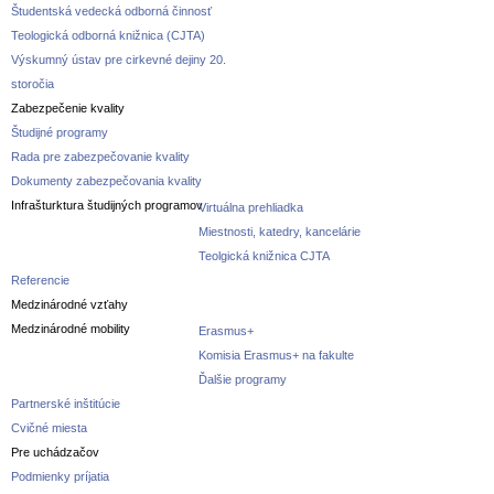
Študentská vedecká odborná činnosť
Teologická odborná knižnica (CJTA)
Výskumný ústav pre cirkevné dejiny 20.
storočia
Zabezpečenie kvality
Študijné programy
Rada pre zabezpečovanie kvality
Dokumenty zabezpečovania kvality
Infrašturktura študijných programov
Virtuálna prehliadka
Miestnosti, katedry, kancelárie
Teolgická knižnica CJTA
Referencie
Medzinárodné vzťahy
Medzinárodné mobility
Erasmus+
Komisia Erasmus+ na fakulte
Ďalšie programy
Partnerské inštitúcie
Cvičné miesta
Pre uchádzačov
Podmienky príjatia