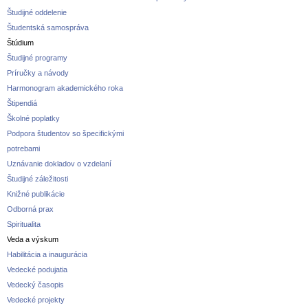
Študijné oddelenie
Študentská samospráva
Štúdium
Študijné programy
Príručky a návody
Harmonogram akademického roka
Štipendiá
Školné poplatky
Podpora študentov so špecifickými
potrebami
Uznávanie dokladov o vzdelaní
Študijné záležitosti
Knižné publikácie
Odborná prax
Spiritualita
Veda a výskum
Habilitácia a inaugurácia
Vedecké podujatia
Vedecký časopis
Vedecké projekty