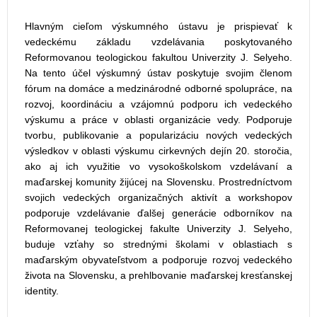
Hlavným cieľom výskumného ústavu je prispievať k
vedeckému základu vzdelávania poskytovaného
Reformovanou teologickou fakultou Univerzity J. Selyeho.
Na tento účel výskumný ústav poskytuje svojim členom
fórum na domáce a medzinárodné odborné spolupráce, na
rozvoj, koordináciu a vzájomnú podporu ich vedeckého
výskumu a práce v oblasti organizácie vedy. Podporuje
tvorbu, publikovanie a popularizáciu nových vedeckých
výsledkov v oblasti výskumu cirkevných dejín 20. storočia,
ako aj ich využitie vo vysokoškolskom vzdelávaní a
maďarskej komunity žijúcej na Slovensku. Prostredníctvom
svojich vedeckých organizačných aktivít a workshopov
podporuje vzdelávanie ďalšej generácie odborníkov na
Reformovanej teologickej fakulte Univerzity J. Selyeho,
buduje vzťahy so strednými školami v oblastiach s
maďarským obyvateľstvom a podporuje rozvoj vedeckého
života na Slovensku, a prehlbovanie maďarskej kresťanskej
identity.