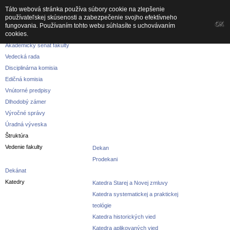
Táto webová stránka používa súbory cookie na zlepšenie
používateľskej skúsenosti a zabezpečenie svojho efektívneho
Fakulta
OK
fungovania. Používaním tohto webu súhlasíte s uchovávaním
cookies.
O fakulte
Akademický senát fakulty
Vedecká rada
Disciplinárna komisia
Edičná komisia
Vnútorné predpisy
Dlhodobý zámer
Výročné správy
Úradná výveska
Štruktúra
Vedenie fakulty
Dekan
Prodekani
Dekánat
Katedry
Katedra Starej a Novej zmluvy
Katedra systematickej a praktickej
teológie
Katedra historických vied
Katedra aplikovaných vied