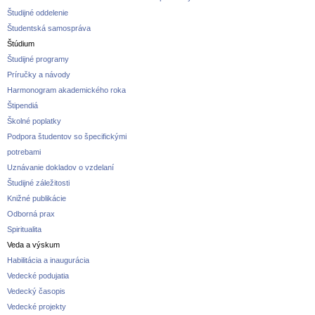
Študijné oddelenie
Študentská samospráva
Štúdium
Študijné programy
Príručky a návody
Harmonogram akademického roka
Štipendiá
Školné poplatky
Podpora študentov so špecifickými
potrebami
Uznávanie dokladov o vzdelaní
Študijné záležitosti
Knižné publikácie
Odborná prax
Spiritualita
Veda a výskum
Habilitácia a inaugurácia
Vedecké podujatia
Vedecký časopis
Vedecké projekty