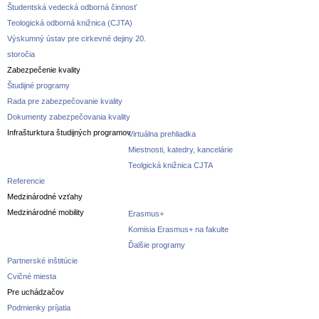
Študentská vedecká odborná činnosť
Teologická odborná knižnica (CJTA)
Výskumný ústav pre cirkevné dejiny 20.
storočia
Zabezpečenie kvality
Študijné programy
Rada pre zabezpečovanie kvality
Dokumenty zabezpečovania kvality
Infrašturktura študijných programov
Virtuálna prehliadka
Miestnosti, katedry, kancelárie
Teolgická knižnica CJTA
Referencie
Medzinárodné vzťahy
Medzinárodné mobility
Erasmus+
Komisia Erasmus+ na fakulte
Ďalšie programy
Partnerské inštitúcie
Cvičné miesta
Pre uchádzačov
Podmienky príjatia