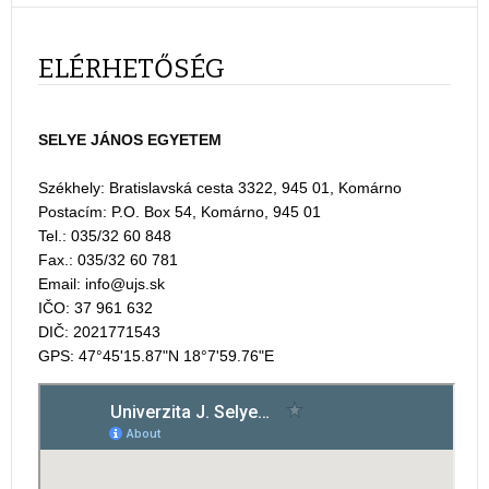
ELÉRHETŐSÉG
SELYE JÁNOS EGYETEM
Székhely: Bratislavská cesta 3322, 945 01, Komárno
Postacím:
P.O. Box 54, Komárno, 945 01
Tel.: 035/32 60 848
Fax.: 035/32 60 781
Email:
IČO: 37 961 632
DIČ: 2021771543
GPS: 47°45'15.87"N 18°7'59.76"E