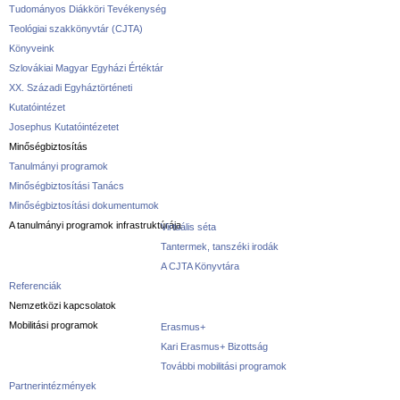
Tudományos Diákköri Tevékenység
Teológiai szakkönyvtár (CJTA)
Könyveink
Szlovákiai Magyar Egyházi Értéktár
XX. Századi Egyháztörténeti
Kutatóintézet
Josephus Kutatóintézetet
Minőségbiztosítás
Tanulmányi programok
Minőségbiztosítási Tanács
Minőségbiztosítási dokumentumok
A tanulmányi programok infrastruktúrája
Virtuális séta
Tantermek, tanszéki irodák
A CJTA Könyvtára
Referenciák
Nemzetközi kapcsolatok
Mobilitási programok
Erasmus+
Kari Erasmus+ Bizottság
További mobilitási programok
Partnerintézmények