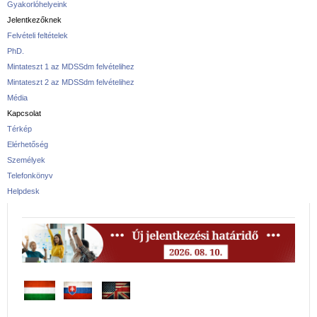
Gyakorlóhelyeink
Jelentkezőknek
Felvételi feltételek
PhD.
Mintateszt 1 az MDSSdm felvételihez
Mintateszt 2 az MDSSdm felvételihez
Média
Kapcsolat
Térkép
Elérhetőség
Személyek
Telefonkönyv
Helpdesk