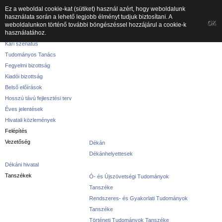
Ez a weboldal cookie-kat (sütiket) használ azért, hogy weboldalunk
használata során a lehető legjobb élményt tudjuk biztosítani. A
A kar
OK
weboldalunkon történő további böngészéssel hozzájárul a cookie-k
használatához.
A karról
Kari szenátus
Tudományos Tanács
Fegyelmi bizottság
Kiadói bizottság
Belső előírások
Hosszú távú fejlesztési terv
Éves jelentések
Hivatali közlemények
Felépítés
Vezetőség
Dékán
Dékánhelyettesek
Dékáni hivatal
Tanszékek
Ó- és Újszövetségi Tudományok
Tanszéke
Rendszeres- és Gyakorlati Tudományok
Tanszéke
Történeti Tudományok Tanszéke