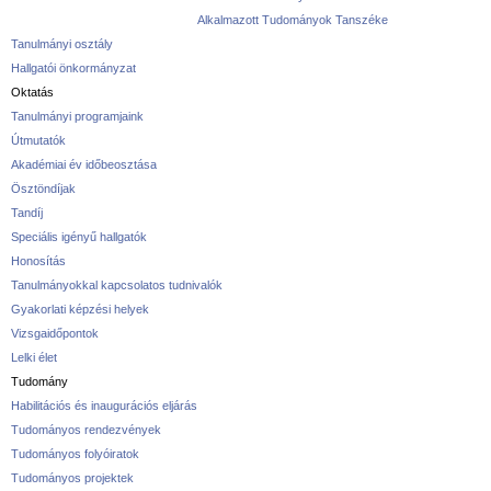
Alkalmazott Tudományok Tanszéke
Tanulmányi osztály
Hallgatói önkormányzat
Oktatás
Tanulmányi programjaink
Útmutatók
Akadémiai év időbeosztása
Ösztöndíjak
Tandíj
Speciális igényű hallgatók
Honosítás
Tanulmányokkal kapcsolatos tudnivalók
Gyakorlati képzési helyek
Vizsgaidőpontok
Lelki élet
Tudomány
Habilitációs és inaugurációs eljárás
Tudományos rendezvények
Tudományos folyóiratok
Tudományos projektek